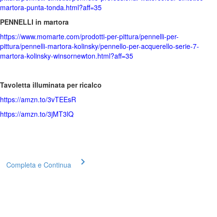
martora-punta-tonda.html?aff=35
PENNELLI in martora
https://www.momarte.com/prodotti-per-pittura/pennelli-per-
pittura/pennelli-martora-kolinsky/pennello-per-acquerello-serie-7-
martora-kolinsky-winsornewton.html?aff=35
Tavoletta illuminata per ricalco
https://amzn.to/3vTEEsR
https://amzn.to/3jMT3lQ
Completa e Continua