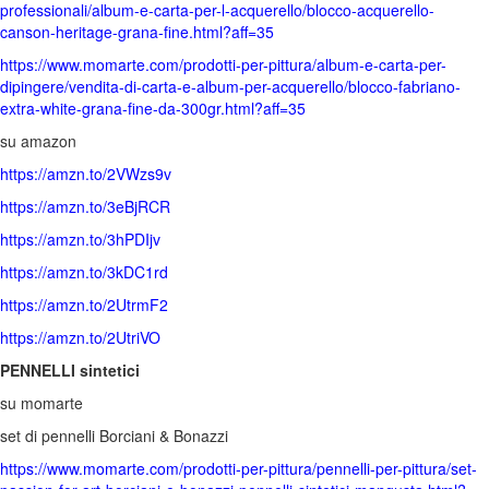
professionali/album-e-carta-per-l-acquerello/blocco-acquerello-
canson-heritage-grana-fine.html?aff=35
https://www.momarte.com/prodotti-per-pittura/album-e-carta-per-
dipingere/vendita-di-carta-e-album-per-acquerello/blocco-fabriano-
extra-white-grana-fine-da-300gr.html?aff=35
su amazon
https://amzn.to/2VWzs9v
https://amzn.to/3eBjRCR
https://amzn.to/3hPDIjv
https://amzn.to/3kDC1rd
https://amzn.to/2UtrmF2
https://amzn.to/2UtriVO
PENNELLI sintetici
su momarte
set di pennelli Borciani & Bonazzi
https://www.momarte.com/prodotti-per-pittura/pennelli-per-pittura/set-