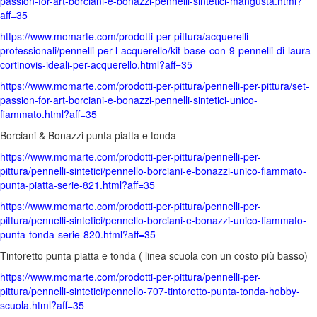
passion-for-art-borciani-e-bonazzi-pennelli-sintetici-mangusta.html?
aff=35
https://www.momarte.com/prodotti-per-pittura/acquerelli-
professionali/pennelli-per-l-acquerello/kit-base-con-9-pennelli-di-laura-
cortinovis-ideali-per-acquerello.html?aff=35
https://www.momarte.com/prodotti-per-pittura/pennelli-per-pittura/set-
passion-for-art-borciani-e-bonazzi-pennelli-sintetici-unico-
fiammato.html?aff=35
Borciani & Bonazzi punta piatta e tonda
https://www.momarte.com/prodotti-per-pittura/pennelli-per-
pittura/pennelli-sintetici/pennello-borciani-e-bonazzi-unico-fiammato-
punta-piatta-serie-821.html?aff=35
https://www.momarte.com/prodotti-per-pittura/pennelli-per-
pittura/pennelli-sintetici/pennello-borciani-e-bonazzi-unico-fiammato-
punta-tonda-serie-820.html?aff=35
Tintoretto punta piatta e tonda ( linea scuola con un costo più basso)
https://www.momarte.com/prodotti-per-pittura/pennelli-per-
pittura/pennelli-sintetici/pennello-707-tintoretto-punta-tonda-hobby-
scuola.html?aff=35